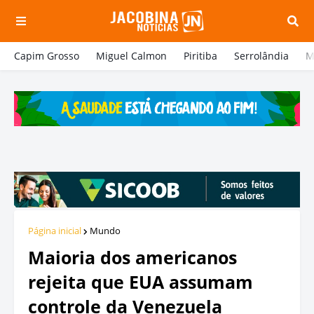
Capim Grosso
Miguel Calmon
Piritiba
Serrolândia
M
Página inicial
Mundo
Maioria dos americanos
rejeita que EUA assumam
controle da Venezuela