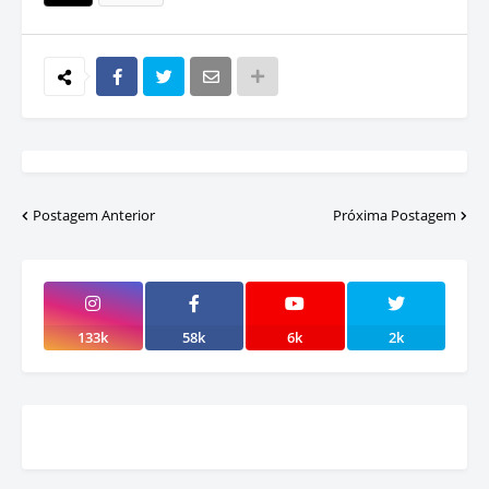
Postagem Anterior
Próxima Postagem
133k
58k
6k
2k