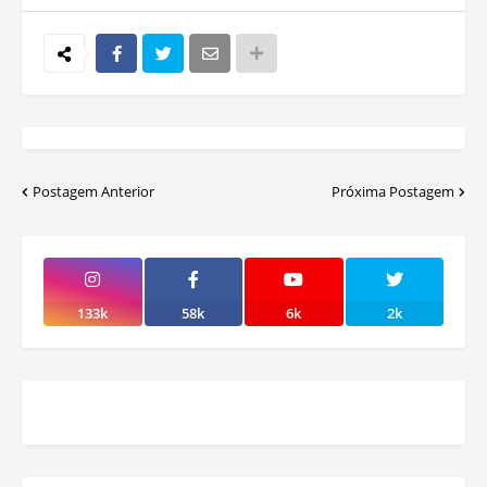
Postagem Anterior
Próxima Postagem
133k
58k
6k
2k