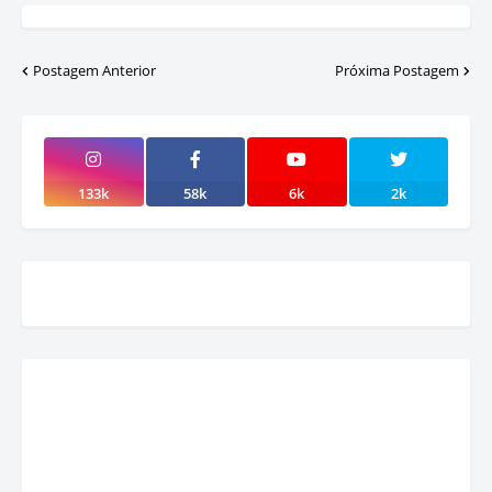
Postagem Anterior
Próxima Postagem
133k
58k
6k
2k