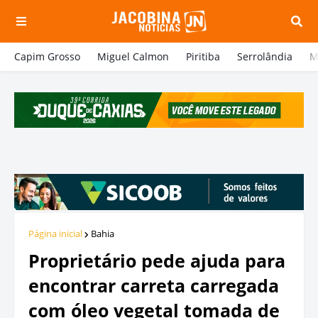
Capim Grosso
Miguel Calmon
Piritiba
Serrolândia
M
Página inicial
Bahia
Proprietário pede ajuda para
encontrar carreta carregada
com óleo vegetal tomada de