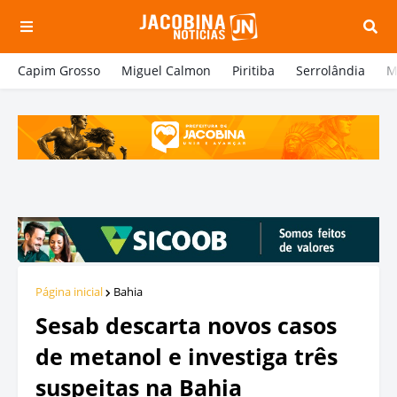
Capim Grosso
Miguel Calmon
Piritiba
Serrolândia
M
Página inicial
Bahia
Sesab descarta novos casos
de metanol e investiga três
suspeitas na Bahia