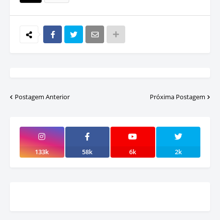
Postagem Anterior
Próxima Postagem
133k
58k
6k
2k