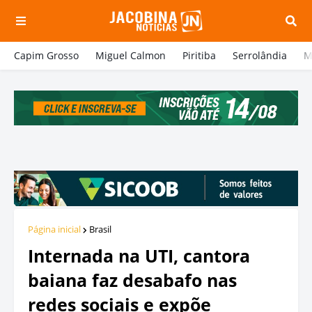
Capim Grosso
Miguel Calmon
Piritiba
Serrolândia
M
Página inicial
Brasil
Internada na UTI, cantora
baiana faz desabafo nas
redes sociais e expõe