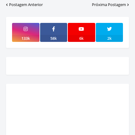
Postagem Anterior
Próxima Postagem
133k
58k
6k
2k