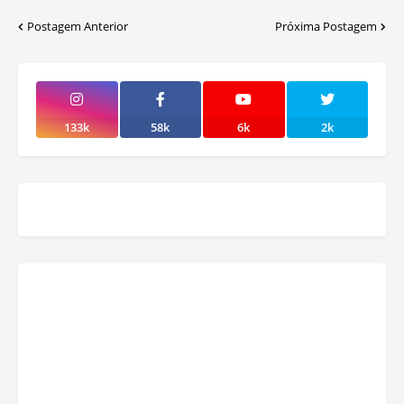
Postagem Anterior
Próxima Postagem
133k
58k
6k
2k