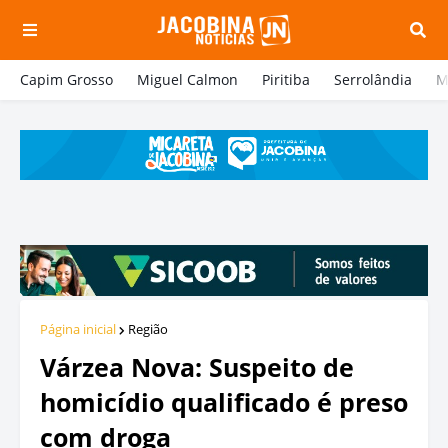
Capim Grosso
Miguel Calmon
Piritiba
Serrolândia
M
Página inicial
Região
Várzea Nova: Suspeito de
homicídio qualificado é preso
com droga