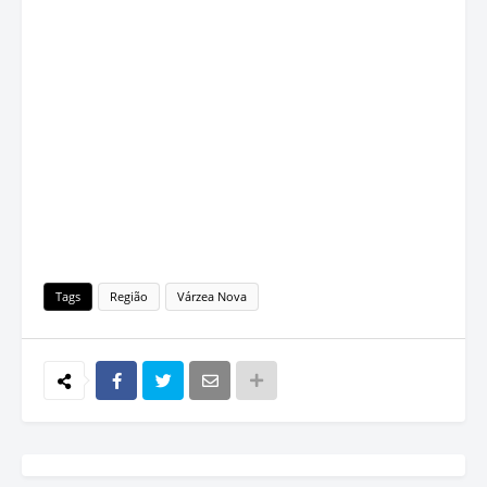
Tags
Região
Várzea Nova