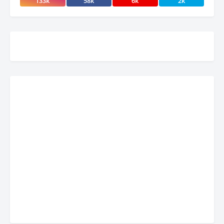
133k
58k
6k
2k