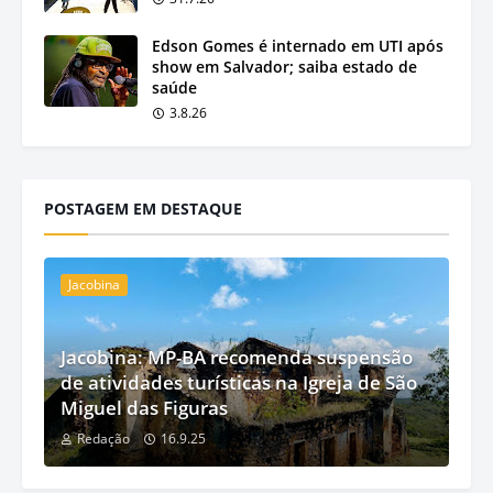
Edson Gomes é internado em UTI após
show em Salvador; saiba estado de
saúde
3.8.26
POSTAGEM EM DESTAQUE
Jacobina
Jacobina: MP-BA recomenda suspensão
de atividades turísticas na Igreja de São
Miguel das Figuras
Redação
16.9.25