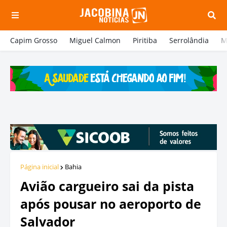
Capim Grosso
Miguel Calmon
Piritiba
Serrolândia
M
Página inicial
Bahia
Avião cargueiro sai da pista
após pousar no aeroporto de
Salvador