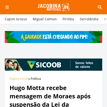
Capim Grosso
Miguel Calmon
Piritiba
Serrolândia
M
Página inicial
Política
Hugo Motta recebe
mensagem de Moraes após
suspensão da Lei da