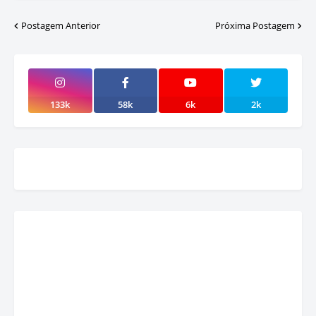
Postagem Anterior
Próxima Postagem
133k
58k
6k
2k