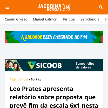
Capim Grosso
Miguel Calmon
Piritiba
Serrolândia
M
Página inicial
Política
Leo Prates apresenta
relatório sobre proposta que
prevê fim da escala 6x1 nesta