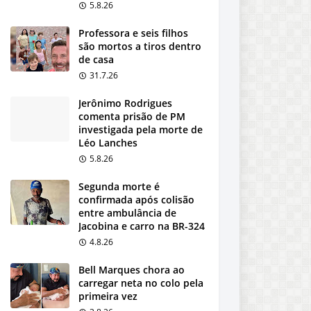
5.8.26
Professora e seis filhos
são mortos a tiros dentro
de casa
31.7.26
Jerônimo Rodrigues
comenta prisão de PM
investigada pela morte de
Léo Lanches
5.8.26
Segunda morte é
confirmada após colisão
entre ambulância de
Jacobina e carro na BR-324
4.8.26
Bell Marques chora ao
carregar neta no colo pela
primeira vez