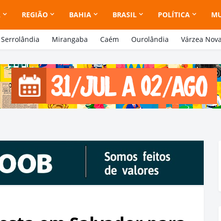
A
REGIÃO
BAHIA
BRASIL
POLÍTICA
M
Serrolândia
Mirangaba
Caém
Ourolândia
Várzea Nov