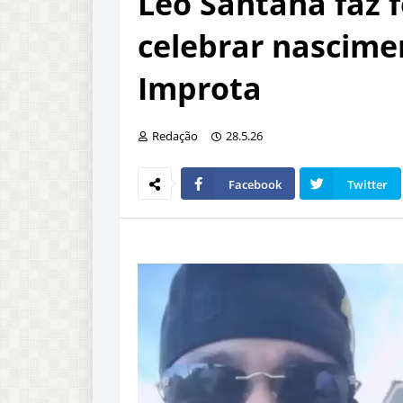
Léo Santana faz 
celebrar nascime
Improta
Redação
28.5.26
Facebook
Twitter