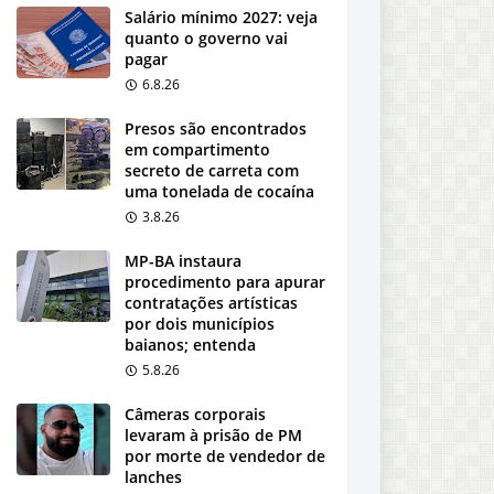
Salário mínimo 2027: veja
quanto o governo vai
pagar
6.8.26
Presos são encontrados
em compartimento
secreto de carreta com
uma tonelada de cocaína
3.8.26
MP-BA instaura
procedimento para apurar
contratações artísticas
por dois municípios
baianos; entenda
5.8.26
Câmeras corporais
levaram à prisão de PM
por morte de vendedor de
lanches