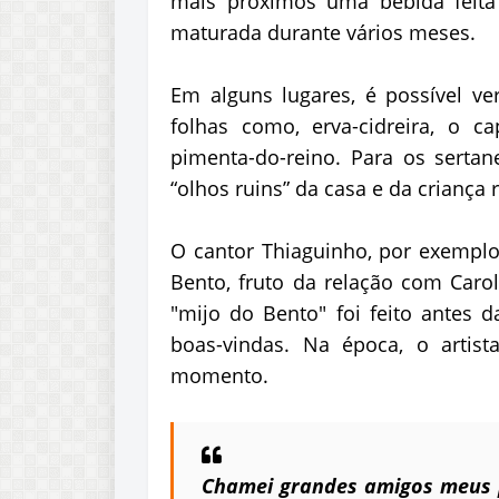
mais próximos uma bebida feita
maturada durante vários meses.
Em alguns lugares, é possível v
folhas como, erva-cidreira, o c
pimenta-do-reino. Para os sertane
“olhos ruins” da casa e da criança
O cantor Thiaguinho, por exemplo,
Bento, fruto da relação com Caro
"mijo do Bento" foi feito ante
boas-vindas. Na época, o artis
momento.
Chamei grandes amigos meus 