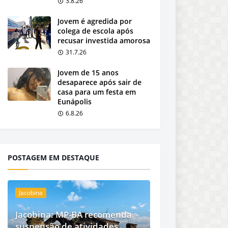
3.8.26
Jovem é agredida por
colega de escola após
recusar investida amorosa
31.7.26
Jovem de 15 anos
desaparece após sair de
casa para um festa em
Eunápolis
6.8.26
POSTAGEM EM DESTAQUE
Jacobina
Jacobina: MP-BA recomenda
suspensão de atividades