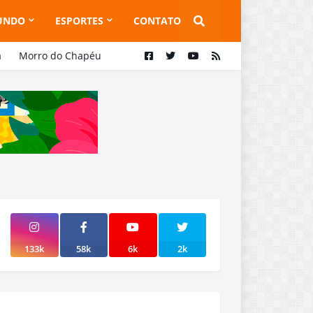
UNDO
ESPORTES
CONTATO
a
Morro do Chapéu
133k
58k
6k
2k