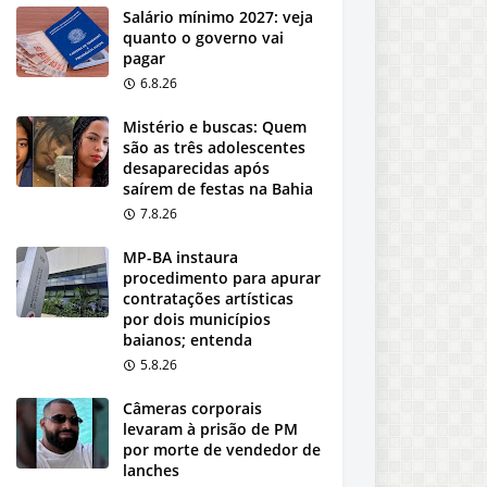
Salário mínimo 2027: veja
quanto o governo vai
pagar
6.8.26
Mistério e buscas: Quem
são as três adolescentes
desaparecidas após
saírem de festas na Bahia
7.8.26
MP-BA instaura
procedimento para apurar
contratações artísticas
por dois municípios
baianos; entenda
5.8.26
Câmeras corporais
levaram à prisão de PM
por morte de vendedor de
lanches