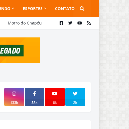
UNDO
ESPORTES
CONTATO
a
Morro do Chapéu
133k
58k
6k
2k