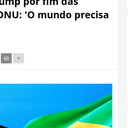
rump por fim das
a ONU: 'O mundo precisa