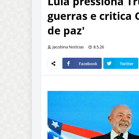
Lula pressiona T
guerras e critic
de paz'
Jacobina Notícias
8.5.26
Facebook
Twitter