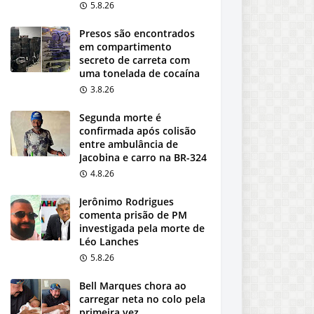
5.8.26
Presos são encontrados
em compartimento
secreto de carreta com
uma tonelada de cocaína
3.8.26
Segunda morte é
confirmada após colisão
entre ambulância de
Jacobina e carro na BR-324
4.8.26
Jerônimo Rodrigues
comenta prisão de PM
investigada pela morte de
Léo Lanches
5.8.26
Bell Marques chora ao
carregar neta no colo pela
primeira vez