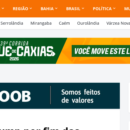
A
REGIÃO
BAHIA
BRASIL
POLÍTICA
M
Serrolândia
Mirangaba
Caém
Ourolândia
Várzea Nov