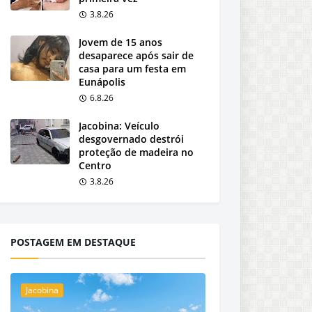
3.8.26
Jovem de 15 anos
desaparece após sair de
casa para um festa em
Eunápolis
6.8.26
Jacobina: Veículo
desgovernado destrói
proteção de madeira no
Centro
3.8.26
POSTAGEM EM DESTAQUE
Jacobina