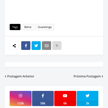
Tags
Bahia
Guaratinga
Postagem Anterior
Próxima Postagem
133k
58k
6k
2k