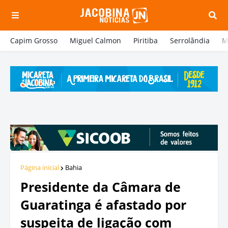
Capim Grosso
Miguel Calmon
Piritiba
Serrolândia
M
Página inicial
Bahia
Presidente da Câmara de
Guaratinga é afastado por
suspeita de ligação com