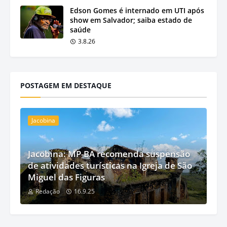
Edson Gomes é internado em UTI após
show em Salvador; saiba estado de
saúde
3.8.26
POSTAGEM EM DESTAQUE
Jacobina
Jacobina: MP-BA recomenda suspensão
de atividades turísticas na Igreja de São
Miguel das Figuras
Redação
16.9.25