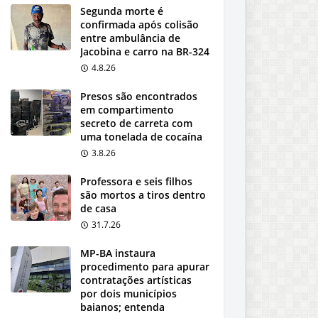
Segunda morte é
confirmada após colisão
entre ambulância de
Jacobina e carro na BR-324
4.8.26
Presos são encontrados
em compartimento
secreto de carreta com
uma tonelada de cocaína
3.8.26
Professora e seis filhos
são mortos a tiros dentro
de casa
31.7.26
MP-BA instaura
procedimento para apurar
contratações artísticas
por dois municípios
baianos; entenda