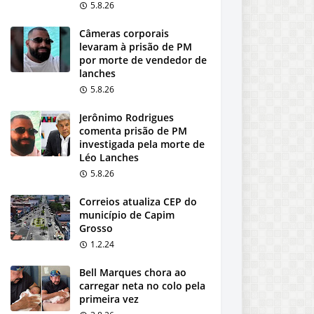
5.8.26
Câmeras corporais
levaram à prisão de PM
por morte de vendedor de
lanches
5.8.26
Jerônimo Rodrigues
comenta prisão de PM
investigada pela morte de
Léo Lanches
5.8.26
Correios atualiza CEP do
município de Capim
Grosso
1.2.24
Bell Marques chora ao
carregar neta no colo pela
primeira vez