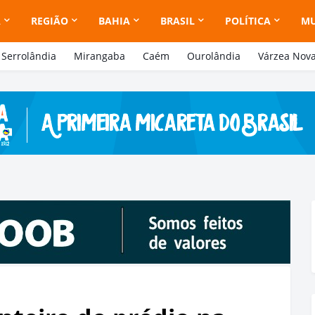
A
REGIÃO
BAHIA
BRASIL
POLÍTICA
M
Serrolândia
Mirangaba
Caém
Ourolândia
Várzea Nov