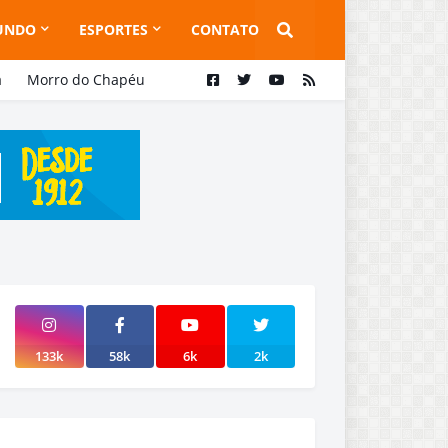
UNDO
ESPORTES
CONTATO
a
Morro do Chapéu
133k
58k
6k
2k