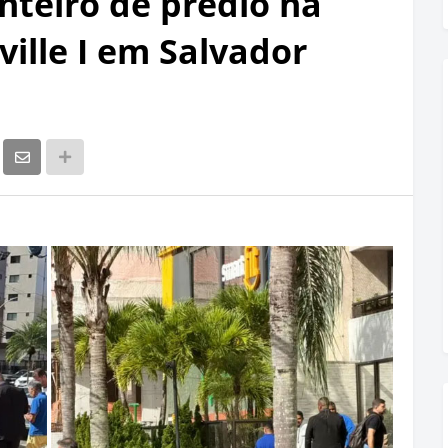
nteiro de prédio na
ille I em Salvador