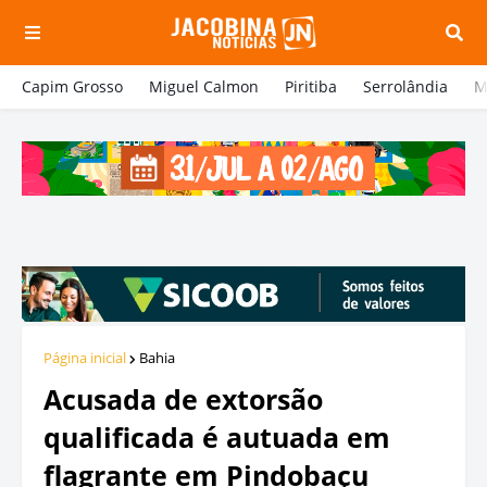
Capim Grosso
Miguel Calmon
Piritiba
Serrolândia
M
Página inicial
Bahia
Acusada de extorsão
qualificada é autuada em
flagrante em Pindobaçu