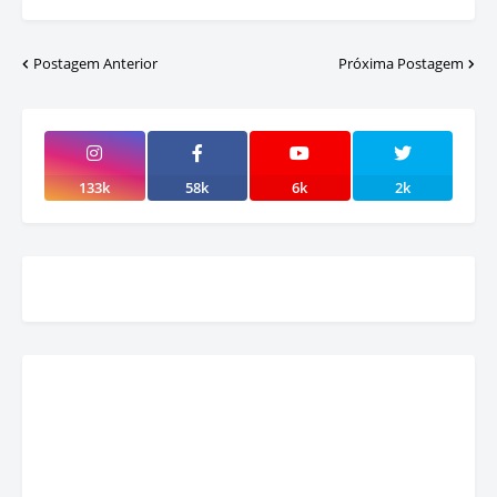
Postagem Anterior
Próxima Postagem
133k
58k
6k
2k