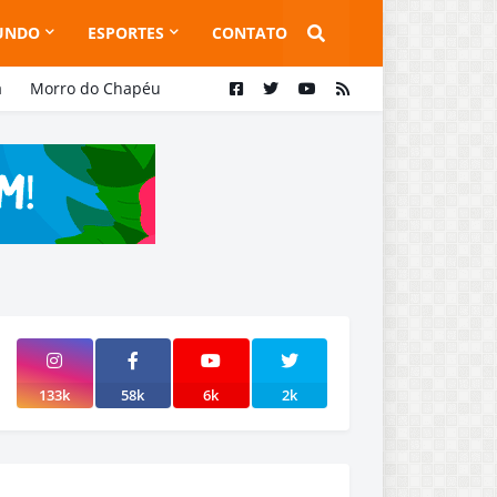
UNDO
ESPORTES
CONTATO
a
Morro do Chapéu
133k
58k
6k
2k