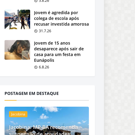
3.8.26
Jovem é agredida por
colega de escola após
recusar investida amorosa
31.7.26
Jovem de 15 anos
desaparece após sair de
casa para um festa em
Eunápolis
6.8.26
POSTAGEM EM DESTAQUE
Jacobina
Jacobina: MP-BA recomenda
suspensão de atividades