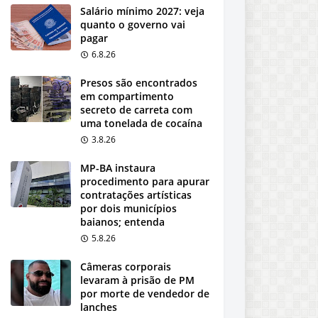
Salário mínimo 2027: veja
quanto o governo vai
pagar
6.8.26
Presos são encontrados
em compartimento
secreto de carreta com
uma tonelada de cocaína
3.8.26
MP-BA instaura
procedimento para apurar
contratações artísticas
por dois municípios
baianos; entenda
5.8.26
Câmeras corporais
levaram à prisão de PM
por morte de vendedor de
lanches