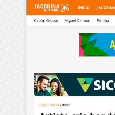
INÍCIO
JACOBIN
Capim Grosso
Miguel Calmon
Piritiba
Página inicial
Bahia