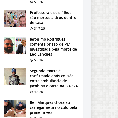
5.8.26
Professora e seis filhos
são mortos a tiros dentro
de casa
31.7.26
Jerônimo Rodrigues
comenta prisão de PM
investigada pela morte de
Léo Lanches
5.8.26
Segunda morte é
confirmada após colisão
entre ambulância de
Jacobina e carro na BR-324
4.8.26
Bell Marques chora ao
carregar neta no colo pela
primeira vez