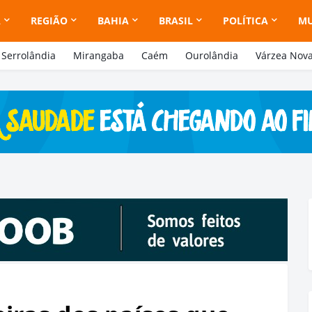
A
REGIÃO
BAHIA
BRASIL
POLÍTICA
M
Serrolândia
Mirangaba
Caém
Ourolândia
Várzea Nov