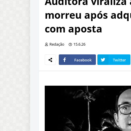
Auditora viraliza
morreu após adqui
com aposta
Redação
15.6.26
Facebook
Twitter