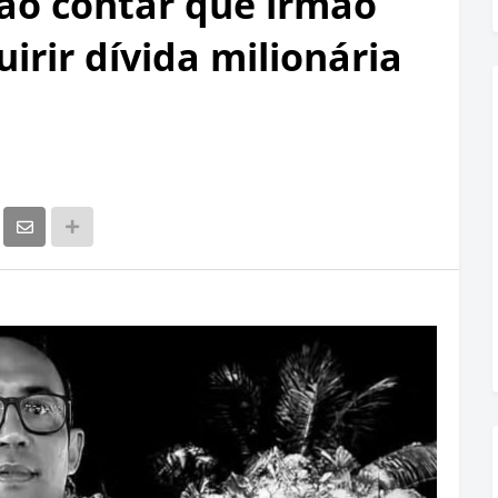
 ao contar que irmão
rir dívida milionária