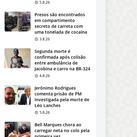
5.8.26
Presos são encontrados
em compartimento
secreto de carreta com
uma tonelada de cocaína
3.8.26
Segunda morte é
confirmada após colisão
entre ambulância de
Jacobina e carro na BR-324
4.8.26
Jerônimo Rodrigues
comenta prisão de PM
investigada pela morte de
Léo Lanches
5.8.26
Bell Marques chora ao
carregar neta no colo pela
primeira vez