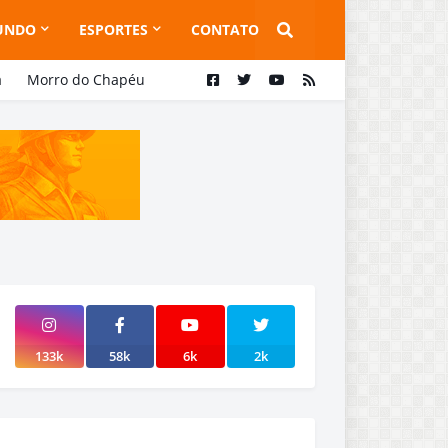
UNDO
ESPORTES
CONTATO
a
Morro do Chapéu
133k
58k
6k
2k