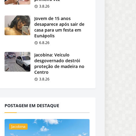
3.8.26
Jovem de 15 anos
desaparece após sair de
casa para um festa em
Eunápolis
6.8.26
Jacobina: Veículo
desgovernado destrói
proteção de madeira no
Centro
3.8.26
POSTAGEM EM DESTAQUE
Jacobina