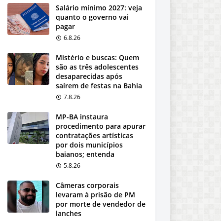
Salário mínimo 2027: veja
quanto o governo vai
pagar
6.8.26
Mistério e buscas: Quem
são as três adolescentes
desaparecidas após
saírem de festas na Bahia
7.8.26
MP-BA instaura
procedimento para apurar
contratações artísticas
por dois municípios
baianos; entenda
5.8.26
Câmeras corporais
levaram à prisão de PM
por morte de vendedor de
lanches