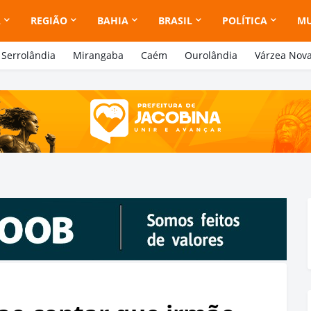
A
REGIÃO
BAHIA
BRASIL
POLÍTICA
M
Serrolândia
Mirangaba
Caém
Ourolândia
Várzea Nov