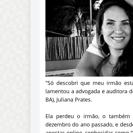
"Só descobri que meu irmão est
lamentou a advogada e auditora do
BA), Juliana Prates.
Ela perdeu o irmão, o também au
dezembro do ano passado, e desde
apostas online, conhecidas como "