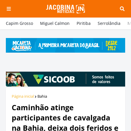
Capim Grosso
Miguel Calmon
Piritiba
Serrolândia
M
Página inicial
Bahia
Caminhão atinge
participantes de cavalgada
na Bahia, deixa dois feridos e