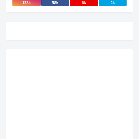
133k
58k
6k
2k