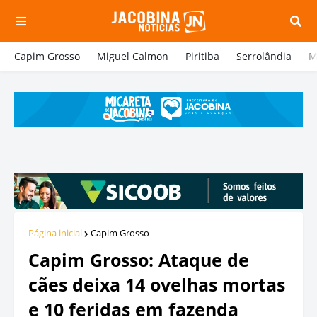
Capim Grosso
Miguel Calmon
Piritiba
Serrolândia
M
Página inicial
Capim Grosso
Capim Grosso: Ataque de
cães deixa 14 ovelhas mortas
e 10 feridas em fazenda