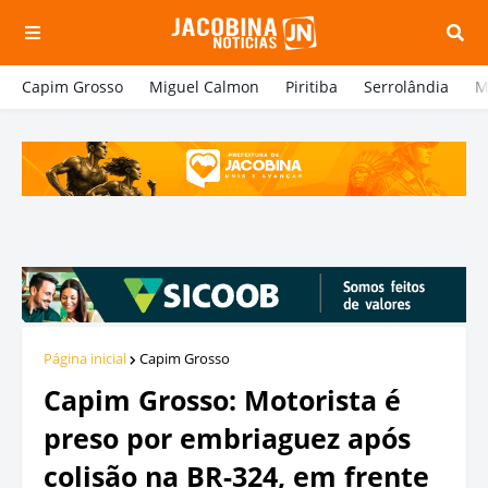
Capim Grosso
Miguel Calmon
Piritiba
Serrolândia
M
Página inicial
Capim Grosso
Capim Grosso: Motorista é
preso por embriaguez após
colisão na BR-324, em frente