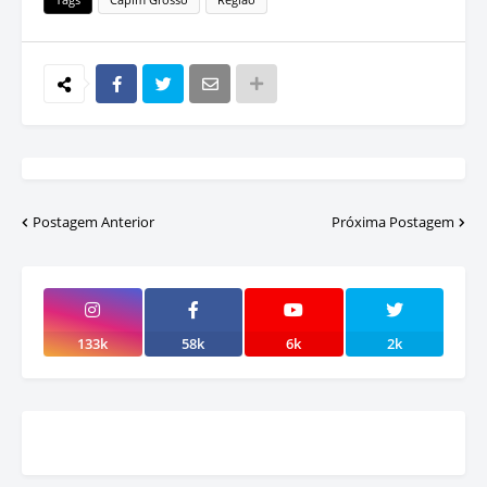
Postagem Anterior
Próxima Postagem
133k
58k
6k
2k