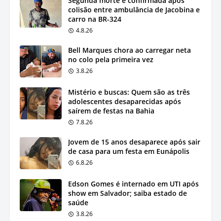
Segunda morte é confirmada após
colisão entre ambulância de Jacobina e
carro na BR-324
4.8.26
Bell Marques chora ao carregar neta
no colo pela primeira vez
3.8.26
Mistério e buscas: Quem são as três
adolescentes desaparecidas após
saírem de festas na Bahia
7.8.26
Jovem de 15 anos desaparece após sair
de casa para um festa em Eunápolis
6.8.26
Edson Gomes é internado em UTI após
show em Salvador; saiba estado de
saúde
3.8.26