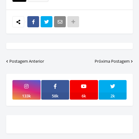
Postagem Anterior
Próxima Postagem
133k
58k
6k
2k