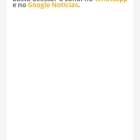
e no
Google Notícias
.