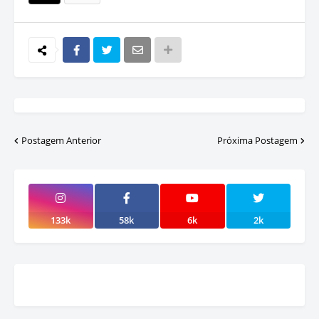
Postagem Anterior
Próxima Postagem
133k
58k
6k
2k