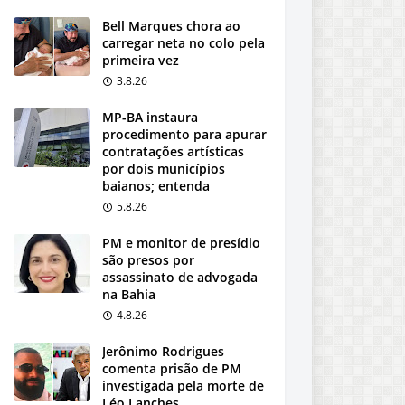
Bell Marques chora ao
carregar neta no colo pela
primeira vez
3.8.26
MP-BA instaura
procedimento para apurar
contratações artísticas
por dois municípios
baianos; entenda
5.8.26
PM e monitor de presídio
são presos por
assassinato de advogada
na Bahia
4.8.26
Jerônimo Rodrigues
comenta prisão de PM
investigada pela morte de
Léo Lanches