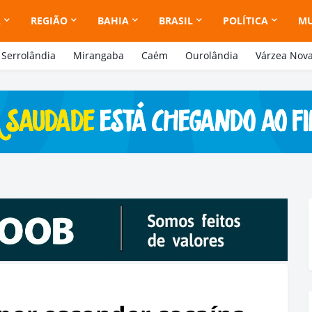
A
REGIÃO
BAHIA
BRASIL
POLÍTICA
M
Serrolândia
Mirangaba
Caém
Ourolândia
Várzea Nov