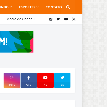
UNDO
ESPORTES
CONTATO
a
Morro do Chapéu
133k
58k
6k
2k