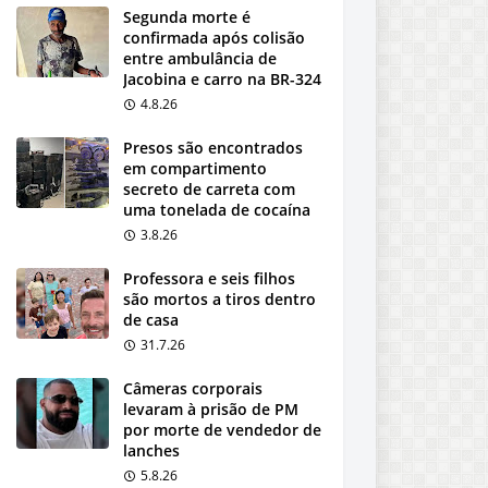
Segunda morte é
confirmada após colisão
entre ambulância de
Jacobina e carro na BR-324
4.8.26
Presos são encontrados
em compartimento
secreto de carreta com
uma tonelada de cocaína
3.8.26
Professora e seis filhos
são mortos a tiros dentro
de casa
31.7.26
Câmeras corporais
levaram à prisão de PM
por morte de vendedor de
lanches
5.8.26