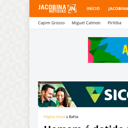
INÍCIO
JACOBIN
Capim Grosso
Miguel Calmon
Piritiba
Página inicial
Bahia