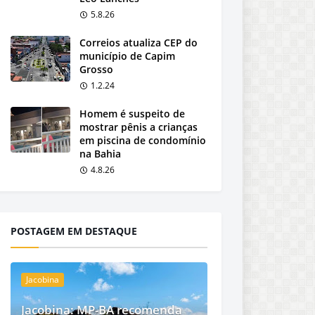
5.8.26
Correios atualiza CEP do
município de Capim
Grosso
1.2.24
Homem é suspeito de
mostrar pênis a crianças
em piscina de condomínio
na Bahia
4.8.26
POSTAGEM EM DESTAQUE
Jacobina
Jacobina: MP-BA recomenda