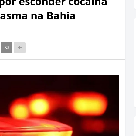
por esconder cocaína
asma na Bahia