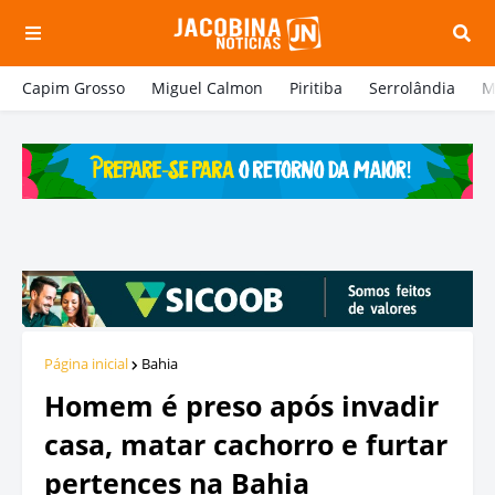
Capim Grosso
Miguel Calmon
Piritiba
Serrolândia
M
Página inicial
Bahia
Homem é preso após invadir
casa, matar cachorro e furtar
pertences na Bahia