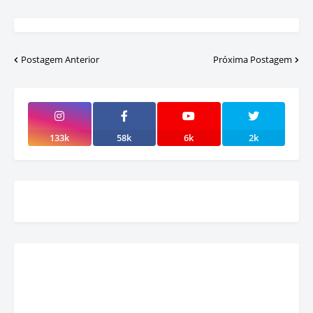
Postagem Anterior
Próxima Postagem
133k
58k
6k
2k