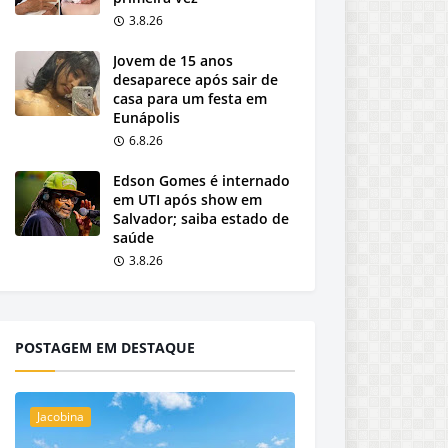
3.8.26
Jovem de 15 anos
desaparece após sair de
casa para um festa em
Eunápolis
6.8.26
Edson Gomes é internado
em UTI após show em
Salvador; saiba estado de
saúde
3.8.26
POSTAGEM EM DESTAQUE
Jacobina