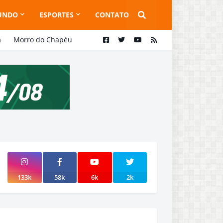
UNDO
ESPORTES
CONTATO
a
Morro do Chapéu
133k
58k
6k
2k