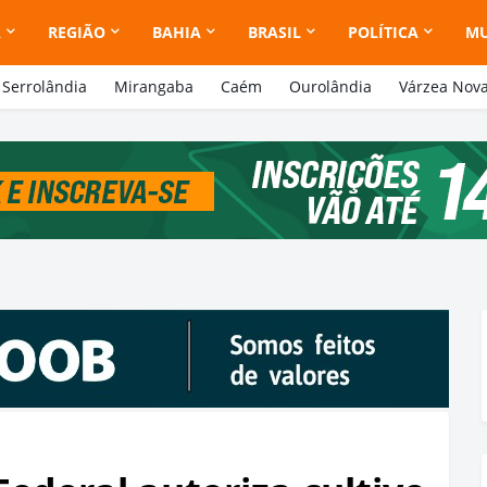
A
REGIÃO
BAHIA
BRASIL
POLÍTICA
M
Serrolândia
Mirangaba
Caém
Ourolândia
Várzea Nov