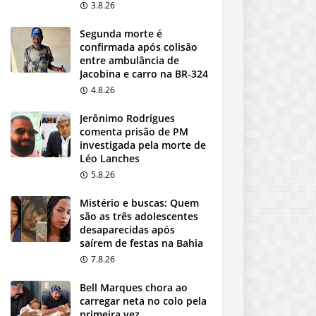
3.8.26
Segunda morte é
confirmada após colisão
entre ambulância de
Jacobina e carro na BR-324
4.8.26
Jerônimo Rodrigues
comenta prisão de PM
investigada pela morte de
Léo Lanches
5.8.26
Mistério e buscas: Quem
são as três adolescentes
desaparecidas após
saírem de festas na Bahia
7.8.26
Bell Marques chora ao
carregar neta no colo pela
primeira vez