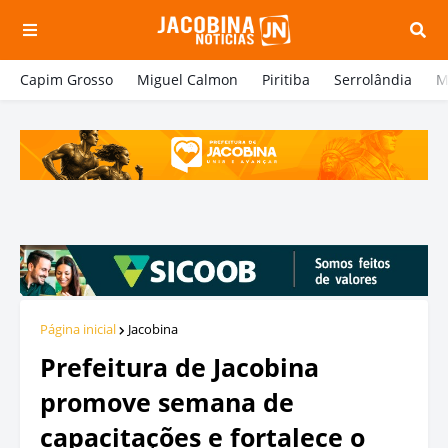
Capim Grosso
Miguel Calmon
Piritiba
Serrolândia
M
Página inicial
Jacobina
Prefeitura de Jacobina
promove semana de
capacitações e fortalece o