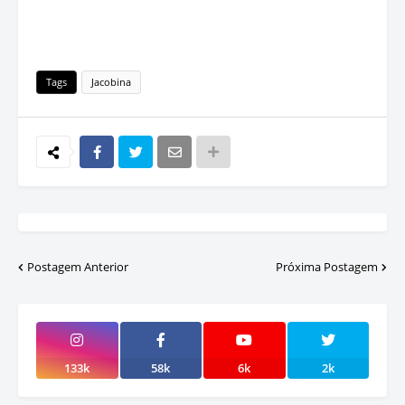
Tags
Jacobina
Postagem Anterior
Próxima Postagem
133k
58k
6k
2k