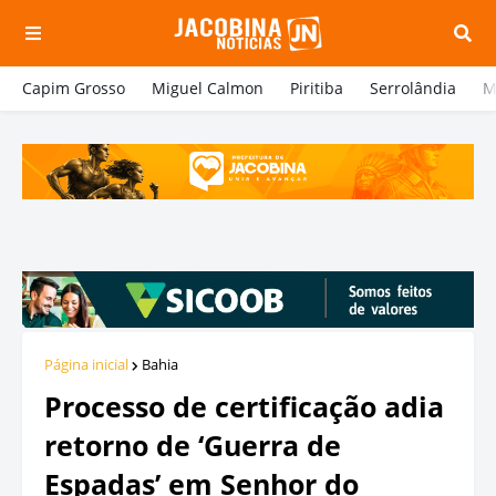
Capim Grosso
Miguel Calmon
Piritiba
Serrolândia
M
Página inicial
Bahia
Processo de certificação adia
retorno de ‘Guerra de
Espadas’ em Senhor do