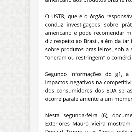
O USTR, que é o órgão responsáve
conduz investigações sobre prát
americano e pode recomendar me
diz respeito ao Brasil, além da ta
sobre produtos brasileiros, sob a
"oneram ou restringem" o comérci
Segundo informações do g1, a 
impactos negativos na competitiv
dos consumidores dos EUA se as 
ocorre paralelamente a um moment
Nesta segunda-feira (6), docum
Exteriores Mauro Vieira mostram
Donald Trump usar "força militar