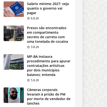
Salário mínimo 2027: veja
quanto o governo vai
pagar
6.8.26
Presos são encontrados
em compartimento
secreto de carreta com
uma tonelada de cocaína
3.8.26
MP-BA instaura
procedimento para apurar
contratações artísticas
por dois municípios
baianos; entenda
5.8.26
Câmeras corporais
levaram à prisão de PM
por morte de vendedor de
lanches