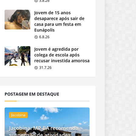
3.8.26
Jovem de 15 anos
desaparece após sair de
casa para um festa em
Eunápolis
6.8.26
Jovem é agredida por
colega de escola após
recusar investida amorosa
31.7.26
POSTAGEM EM DESTAQUE
Jacobina
Jacobina: MP-BA recomenda
suspensão de atividades