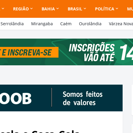
A
REGIÃO
BAHIA
BRASIL
POLÍTICA
M
Serrolândia
Mirangaba
Caém
Ourolândia
Várzea Nov