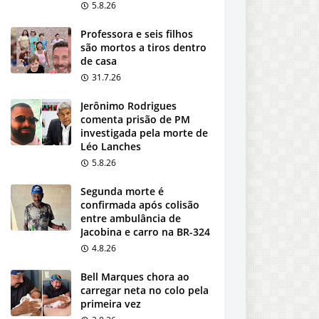
5.8.26
Professora e seis filhos
são mortos a tiros dentro
de casa
31.7.26
Jerônimo Rodrigues
comenta prisão de PM
investigada pela morte de
Léo Lanches
5.8.26
Segunda morte é
confirmada após colisão
entre ambulância de
Jacobina e carro na BR-324
4.8.26
Bell Marques chora ao
carregar neta no colo pela
primeira vez