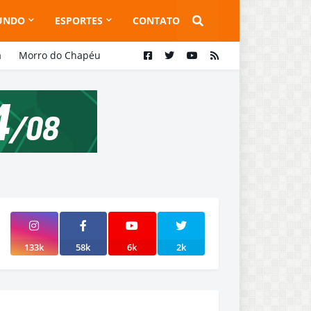
UNDO
ESPORTES
CONTATO
a
Morro do Chapéu
133k
58k
6k
2k