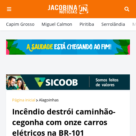
Capim Grosso
Miguel Calmon
Piritiba
Serrolândia
M
Página inicial
Alagoinhas
Incêndio destrói caminhão-
cegonha com onze carros
elétricos na BR-101