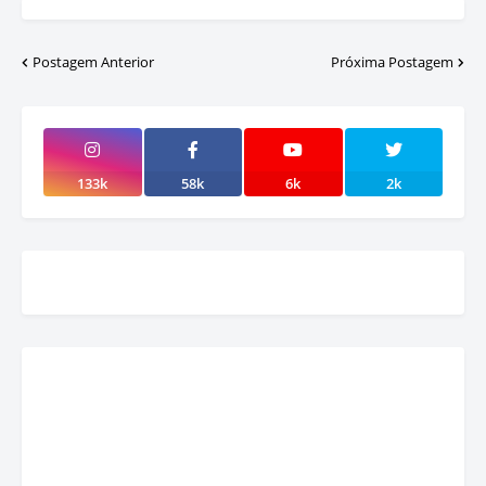
Postagem Anterior
Próxima Postagem
133k
58k
6k
2k