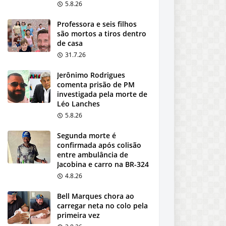
5.8.26
Professora e seis filhos
são mortos a tiros dentro
de casa
31.7.26
Jerônimo Rodrigues
comenta prisão de PM
investigada pela morte de
Léo Lanches
5.8.26
Segunda morte é
confirmada após colisão
entre ambulância de
Jacobina e carro na BR-324
4.8.26
Bell Marques chora ao
carregar neta no colo pela
primeira vez