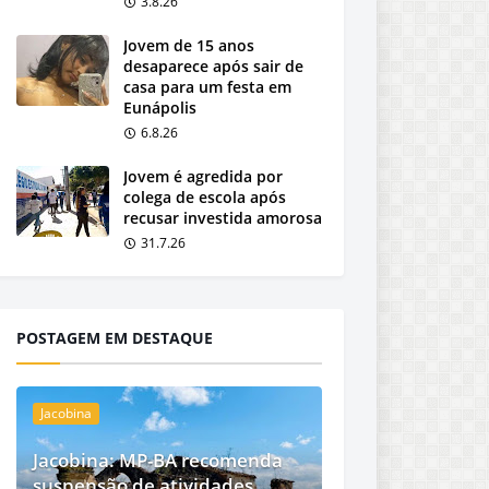
3.8.26
Jovem de 15 anos
desaparece após sair de
casa para um festa em
Eunápolis
6.8.26
Jovem é agredida por
colega de escola após
recusar investida amorosa
31.7.26
POSTAGEM EM DESTAQUE
Jacobina
Jacobina: MP-BA recomenda
suspensão de atividades