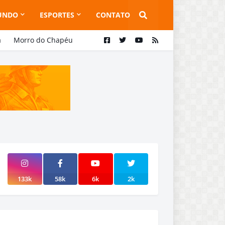
UNDO
ESPORTES
CONTATO
a
Morro do Chapéu
133k
58k
6k
2k