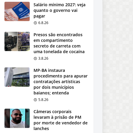
Salário mínimo 2027: veja
quanto o governo vai
pagar
6.8.26
Presos são encontrados
em compartimento
secreto de carreta com
uma tonelada de cocaína
3.8.26
MP-BA instaura
procedimento para apurar
contratações artísticas
por dois municípios
baianos; entenda
5.8.26
Câmeras corporais
levaram à prisão de PM
por morte de vendedor de
lanches