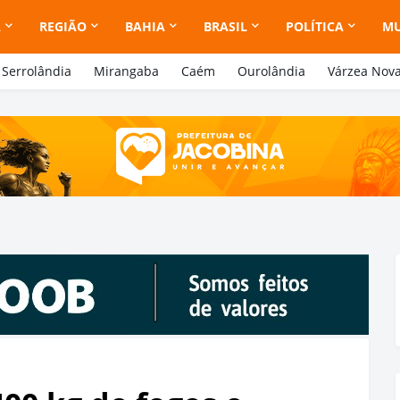
A
REGIÃO
BAHIA
BRASIL
POLÍTICA
M
Serrolândia
Mirangaba
Caém
Ourolândia
Várzea Nov