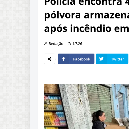
Polícia encontra 
pólvora armazen
após incêndio em
Redação
1.7.26
Facebook
Twitter