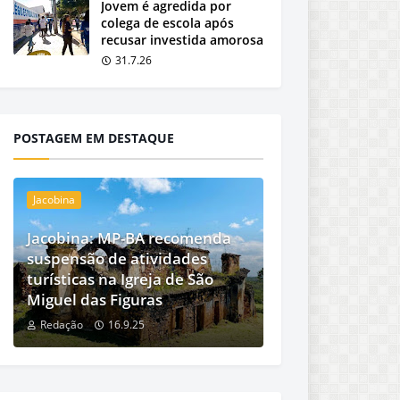
Jovem é agredida por
colega de escola após
recusar investida amorosa
31.7.26
POSTAGEM EM DESTAQUE
Jacobina
Jacobina: MP-BA recomenda
suspensão de atividades
turísticas na Igreja de São
Miguel das Figuras
Redação
16.9.25