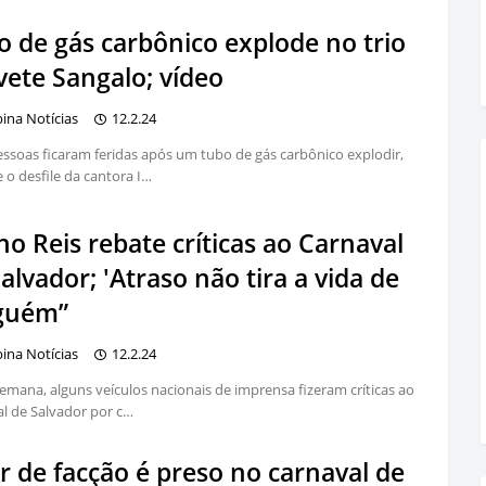
o de gás carbônico explode no trio
vete Sangalo; vídeo
bina Notícias
12.2.24
ssoas ficaram feridas após um tubo de gás carbônico explodir,
 o desfile da cantora I…
o Reis rebate críticas ao Carnaval
alvador; 'Atraso não tira a vida de
guém”
bina Notícias
12.2.24
emana, alguns veículos nacionais de imprensa fizeram críticas ao
l de Salvador por c…
r de facção é preso no carnaval de