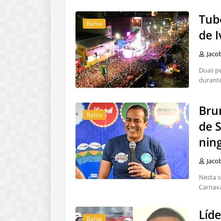
Tub
Bahia
de I
Jaco
Duas pe
durante
Brun
Bahia
de S
nin
Jaco
Nesta s
Carnava
Líde
Bahia