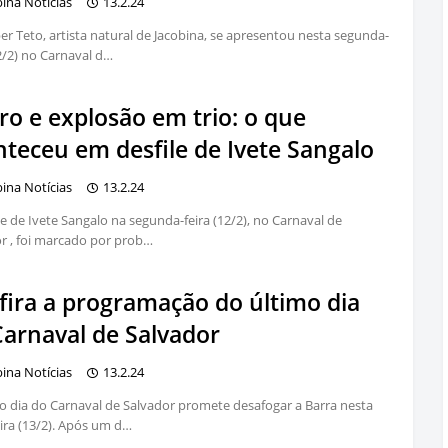
bina Notícias
13.2.24
er Teto, artista natural de Jacobina, se apresentou nesta segunda-
12/2) no Carnaval d…
ro e explosão em trio: o que
nteceu em desfile de Ivete Sangalo
bina Notícias
13.2.24
le de Ivete Sangalo na segunda-feira (12/2), no Carnaval de
r , foi marcado por prob…
fira a programação do último dia
Carnaval de Salvador
bina Notícias
13.2.24
o dia do Carnaval de Salvador promete desafogar a Barra nesta
eira (13/2). Após um d…