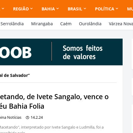
A
REGIÃO
BAHIA
BRASIL
POLÍTICA
M
Serrolândia
Mirangaba
Caém
Ourolândia
Várzea Nov
l de Salvador
etando, de Ivete Sangalo, vence o
éu Bahia Folia
bina Notícias
14.2.24
Macetando", interpretado por Ivete Sangalo e Ludmilla, foi a