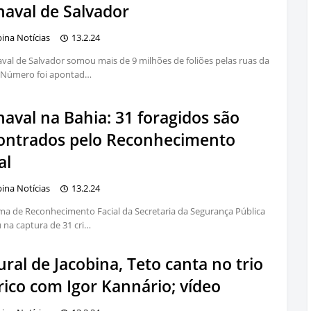
naval de Salvador
bina Notícias
13.2.24
val de Salvador somou mais de 9 milhões de foliões pelas ruas da
. Número foi apontad…
aval na Bahia: 31 foragidos são
ontrados pelo Reconhecimento
al
bina Notícias
13.2.24
ma de Reconhecimento Facial da Secretaria da Segurança Pública
u na captura de 31 cri…
ral de Jacobina, Teto canta no trio
rico com Igor Kannário; vídeo