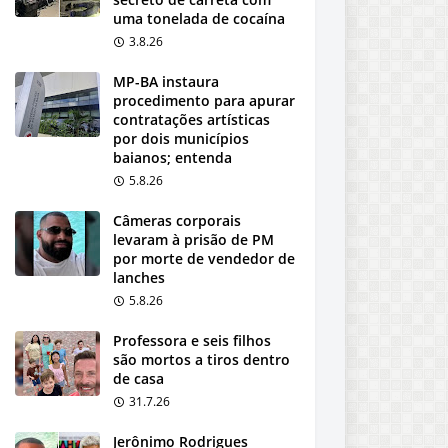
uma tonelada de cocaína
3.8.26
MP-BA instaura
procedimento para apurar
contratações artísticas
por dois municípios
baianos; entenda
5.8.26
Câmeras corporais
levaram à prisão de PM
por morte de vendedor de
lanches
5.8.26
Professora e seis filhos
são mortos a tiros dentro
de casa
31.7.26
Jerônimo Rodrigues