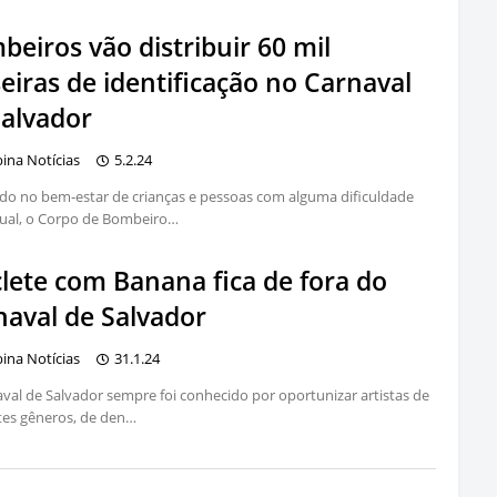
eiros vão distribuir 60 mil
eiras de identificação no Carnaval
Salvador
bina Notícias
5.2.24
o no bem-estar de crianças e pessoas com alguma dificuldade
tual, o Corpo de Bombeiro…
clete com Banana fica de fora do
naval de Salvador
bina Notícias
31.1.24
val de Salvador sempre foi conhecido por oportunizar artistas de
tes gêneros, de den…