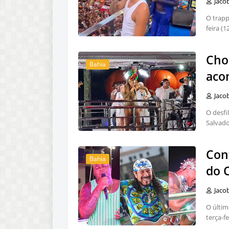
Jaco
O trapp
feira (
Cho
Bahia
aco
Jaco
O desfi
Salvado
Con
Bahia
do 
Jaco
O últim
terça-f