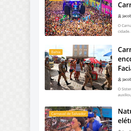
Car
Jaco
O Carna
cidade
Carn
Bahia
enc
Faci
Jaco
O Siste
auxilio
Natu
Carnaval de Salvador
elét