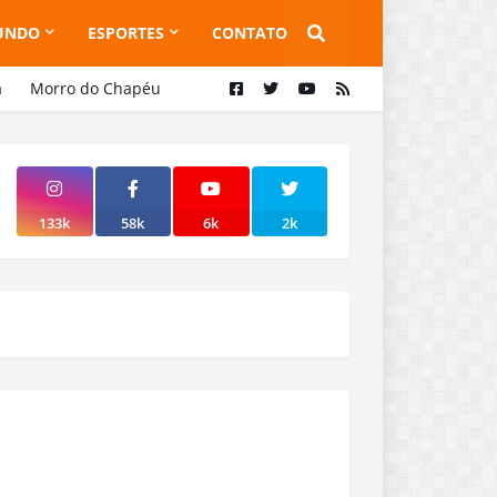
UNDO
ESPORTES
CONTATO
a
Morro do Chapéu
133k
58k
6k
2k