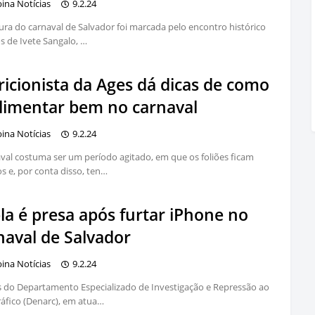
bina Notícias
9.2.24
ura do carnaval de Salvador foi marcada pelo encontro histórico
os de Ivete Sangalo, …
ricionista da Ages dá dicas de como
alimentar bem no carnaval
bina Notícias
9.2.24
val costuma ser um período agitado, em que os foliões ficam
s e, por conta disso, ten…
la é presa após furtar iPhone no
naval de Salvador
bina Notícias
9.2.24
 do Departamento Especializado de Investigação e Repressão ao
áfico (Denarc), em atua…