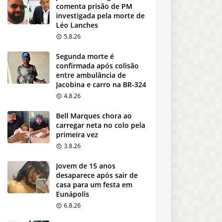
comenta prisão de PM
investigada pela morte de
Léo Lanches
5.8.26
Segunda morte é
confirmada após colisão
entre ambulância de
Jacobina e carro na BR-324
4.8.26
Bell Marques chora ao
carregar neta no colo pela
primeira vez
3.8.26
Jovem de 15 anos
desaparece após sair de
casa para um festa em
Eunápolis
6.8.26