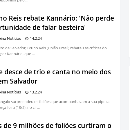
escolhida pelo…
no Reis rebate Kannário: 'Não perde
tunidade de falar besteira'
bina Notícias
14.2.24
ito de Salvador, Bruno Reis (União Brasil) rebateu as críticas do
Igor Kannário, que …
e desce de trio e canta no meio dos
 em Salvador
bina Notícias
13.2.24
angalo surpreendeu os foliões que acompanhavam a sua pipoca
rça-feira (13/2), no cir…
 de 9 milhões de foliões curtiram o