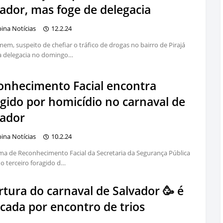
ador, mas foge de delegacia
bina Notícias
12.2.24
m, suspeito de chefiar o tráfico de drogas no bairro de Pirajá
a delegacia no domingo…
onhecimento Facial encontra
agido por homicídio no carnaval de
vador
bina Notícias
10.2.24
ma de Reconhecimento Facial da Secretaria da Segurança Pública
 o terceiro foragido d…
tura do carnaval de Salvador 🥳 é
cada por encontro de trios