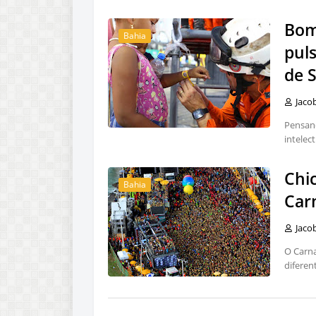
Bomb
Bahia
puls
de 
Jaco
Pensand
intelec
Chi
Bahia
Car
Jaco
O Carna
diferen