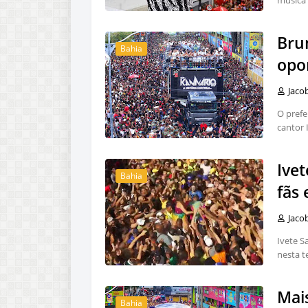
música 
Bru
Bahia
opor
Jaco
O prefe
cantor 
Ivet
Bahia
fãs
Jaco
Ivete S
nesta te
Mais
Bahia