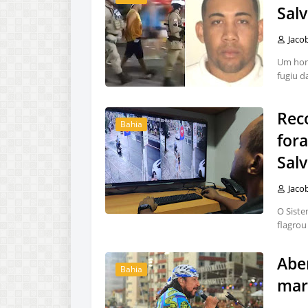
Salv
Jaco
Um home
fugiu d
Rec
Bahia
for
Sal
Jaco
O Siste
flagrou
Aber
Bahia
mar