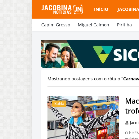
INÍCIO
JACOBIN
Capim Grosso
Miguel Calmon
Piritiba
Mostrando postagens com o rótulo
Carnava
Mac
Bahia
trof
Jaco
O hit "