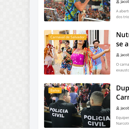
Jaco
A abert
dos tri
Nut
Carnaval de Salvador
se 
Jaco
O carna
exausto
Dup
Bahia
Car
Jaco
Equipes
Narcotr