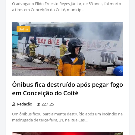
O advogado Elido Ernesto Reyes Júnior, de 53 anos, foi morto
a tiros em Conceição do Coité, municíp…
Bahia
Ônibus fica destruído após pegar fogo
em Conceição do Coité
Redação
22.1.25
Um ônibus ficou parcialmente destruído após um incêndio na
madrugada de terça-feira, 21, na Rua Cas…