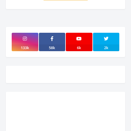
133k
58k
6k
2k