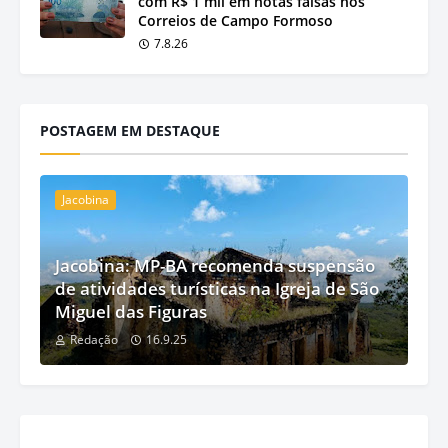
com R$ 1 mil em notas falsas nos
Correios de Campo Formoso
7.8.26
POSTAGEM EM DESTAQUE
Jacobina
Jacobina: MP-BA recomenda suspensão
de atividades turísticas na Igreja de São
Miguel das Figuras
Redação
16.9.25