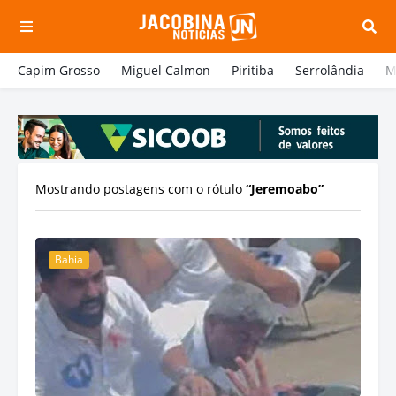
Capim Grosso
Miguel Calmon
Piritiba
Serrolândia
M
Mostrando postagens com o rótulo
Jeremoabo
Bahia