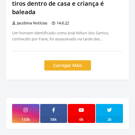
tiros dentro de casa e criança é
baleada
Jacobina Notícias
14.6.22
Um homem identificado como José Nilson dos Santos,
conhecido por Fane, foi assassinado na tarde des…
Carregar Mais
133k
58k
6k
2k