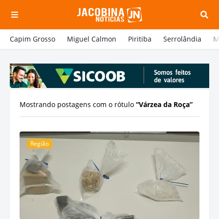
Capim Grosso
Miguel Calmon
Piritiba
Serrolândia
M
Mostrando postagens com o rótulo
Várzea da Roça
Região