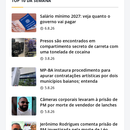
TOP 10 DA SEMANA
Salário mínimo 2027: veja quanto o
governo vai pagar
6.8.26
Presos são encontrados em
compartimento secreto de carreta com
uma tonelada de cocaína
3.8.26
MP-BA instaura procedimento para
apurar contratações artísticas por dois
municípios baianos; entenda
5.8.26
Câmeras corporais levaram à prisão de
PM por morte de vendedor de lanches
5.8.26
Jerônimo Rodrigues comenta prisão de
PM investigada pela morte de Léo