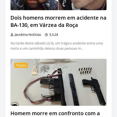
Dois homens morrem em acidente na
BA-130, em Várzea da Roça
Jacobina Notícias
3.3.24
Na tarde deste sábado (2/3), um trágico acidente entre uma
moto e um caminhão deixou duas pessoas m…
Região
Homem morre em confronto com a