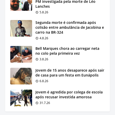
PM investigada pela morte de Léo
Lanches
5.8.26
Segunda morte é confirmada após
colisão entre ambulância de Jacobina e
carro na BR-324
4.8.26
Bell Marques chora ao carregar neta
no colo pela primeira vez
3.8.26
Jovem de 15 anos desaparece após sair
de casa para um festa em Eunápolis
6.8.26
Jovem é agredida por colega de escola
após recusar investida amorosa
31.7.26