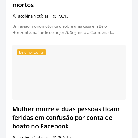
mortos
Jacobina Notícias
7.6.15
Um avião monomotor caiu sobre uma casa em Belo
Horizonte, na tarde de hoje (7). Segundo a Coordenad…
belo horizonte
Mulher morre e duas pessoas ficam
feridas em confusão por conta de
boato no Facebook
Jacobina Notícias
26.5.15