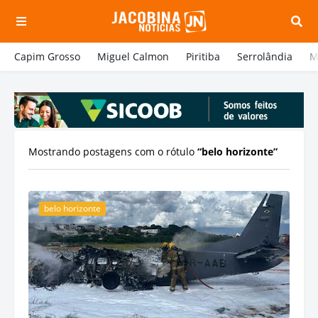
Capim Grosso
Miguel Calmon
Piritiba
Serrolândia
M
Mostrando postagens com o rótulo
belo horizonte
belo horizonte