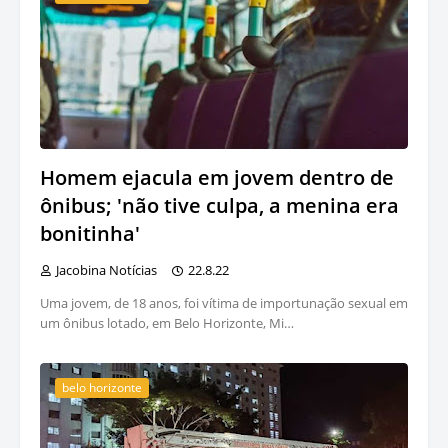
Homem ejacula em jovem dentro de
ônibus; 'não tive culpa, a menina era
bonitinha'
Jacobina Notícias
22.8.22
Uma jovem, de 18 anos, foi vítima de importunação sexual em
um ônibus lotado, em Belo Horizonte, Mi…
belo horizonte