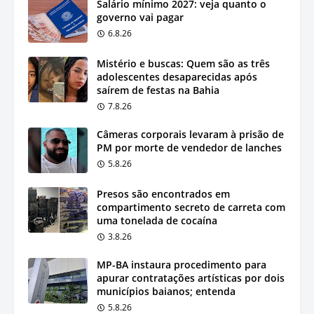
Salário mínimo 2027: veja quanto o
governo vai pagar
6.8.26
Mistério e buscas: Quem são as três
adolescentes desaparecidas após
saírem de festas na Bahia
7.8.26
Câmeras corporais levaram à prisão de
PM por morte de vendedor de lanches
5.8.26
Presos são encontrados em
compartimento secreto de carreta com
uma tonelada de cocaína
3.8.26
MP-BA instaura procedimento para
apurar contratações artísticas por dois
municípios baianos; entenda
5.8.26