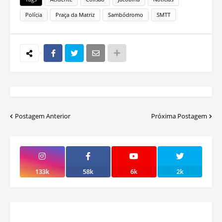
Polícia
Praça da Matriz
Sambódromo
SMTT
Postagem Anterior
Próxima Postagem
133k
58k
6k
2k