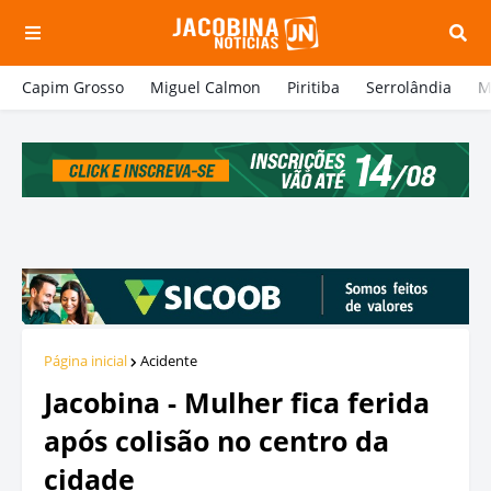
Capim Grosso
Miguel Calmon
Piritiba
Serrolândia
M
Página inicial
Acidente
Jacobina - Mulher fica ferida
após colisão no centro da
cidade