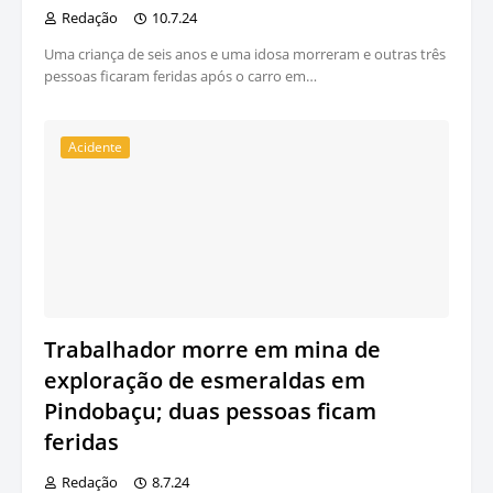
Redação
10.7.24
Uma criança de seis anos e uma idosa morreram e outras três
pessoas ficaram feridas após o carro em…
Acidente
Trabalhador morre em mina de
exploração de esmeraldas em
Pindobaçu; duas pessoas ficam
feridas
Redação
8.7.24