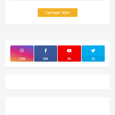
Carregar Mais
133k
58k
6k
2k