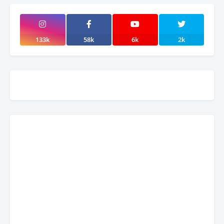
133k
58k
6k
2k