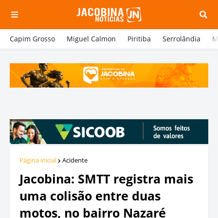
Capim Grosso
Miguel Calmon
Piritiba
Serrolândia
M
Página inicial
Acidente
Jacobina: SMTT registra mais
uma colisão entre duas
motos, no bairro Nazaré