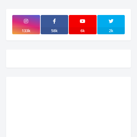
133k
58k
6k
2k