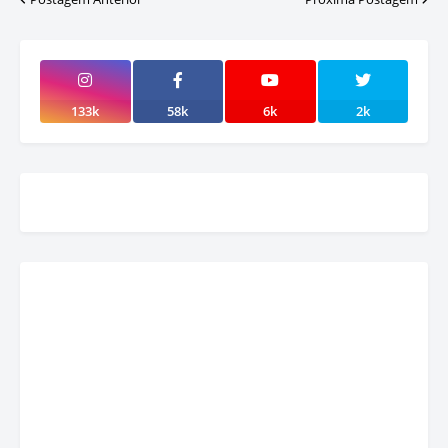
133k
58k
6k
2k