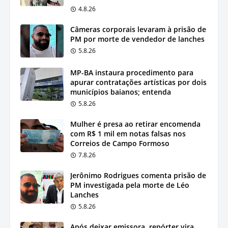
4.8.26
Câmeras corporais levaram à prisão de
PM por morte de vendedor de lanches
5.8.26
MP-BA instaura procedimento para
apurar contratações artísticas por dois
municípios baianos; entenda
5.8.26
Mulher é presa ao retirar encomenda
com R$ 1 mil em notas falsas nos
Correios de Campo Formoso
7.8.26
Jerônimo Rodrigues comenta prisão de
PM investigada pela morte de Léo
Lanches
5.8.26
Após deixar emissora, repórter vira