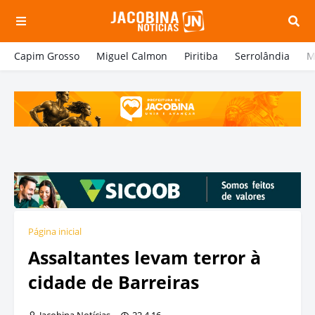
Capim Grosso
Miguel Calmon
Piritiba
Serrolândia
M
Página inicial
Assaltantes levam terror à
cidade de Barreiras
Jacobina Notícias
22.4.16