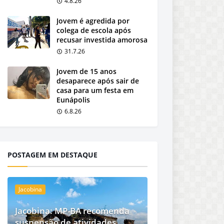
4.8.26
Jovem é agredida por
colega de escola após
recusar investida amorosa
31.7.26
Jovem de 15 anos
desaparece após sair de
casa para um festa em
Eunápolis
6.8.26
POSTAGEM EM DESTAQUE
Jacobina
Jacobina: MP-BA recomenda
suspensão de atividades