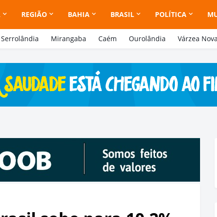
A
REGIÃO
BAHIA
BRASIL
POLÍTICA
M
Serrolândia
Mirangaba
Caém
Ourolândia
Várzea Nov