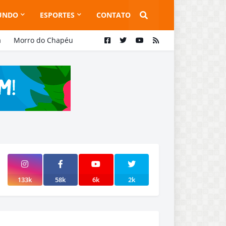
UNDO
ESPORTES
CONTATO
a
Morro do Chapéu
133k
58k
6k
2k