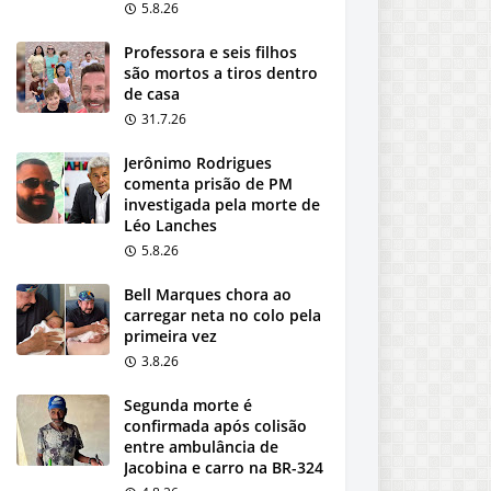
5.8.26
Professora e seis filhos
são mortos a tiros dentro
de casa
31.7.26
Jerônimo Rodrigues
comenta prisão de PM
investigada pela morte de
Léo Lanches
5.8.26
Bell Marques chora ao
carregar neta no colo pela
primeira vez
3.8.26
Segunda morte é
confirmada após colisão
entre ambulância de
Jacobina e carro na BR-324