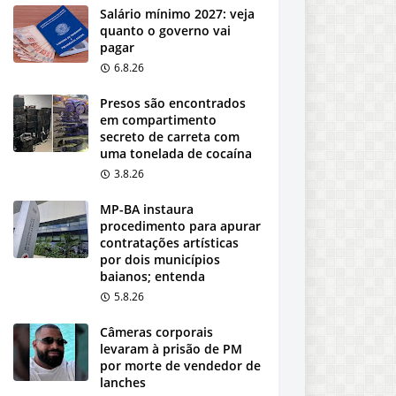
Salário mínimo 2027: veja
quanto o governo vai
pagar
6.8.26
Presos são encontrados
em compartimento
secreto de carreta com
uma tonelada de cocaína
3.8.26
MP-BA instaura
procedimento para apurar
contratações artísticas
por dois municípios
baianos; entenda
5.8.26
Câmeras corporais
levaram à prisão de PM
por morte de vendedor de
lanches