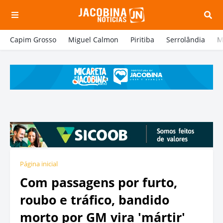
Capim Grosso
Miguel Calmon
Piritiba
Serrolândia
M
Página inicial
Com passagens por furto,
roubo e tráfico, bandido
morto por GM vira 'mártir'