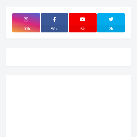
133k
58k
6k
2k