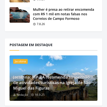
Mulher é presa ao retirar encomenda
com R$ 1 mil em notas falsas nos
Correios de Campo Formoso
7.8.26
POSTAGEM EM DESTAQUE
Jacobina
Jacobina: MP-BA recomenda suspensão
de atividades turísticas na Igreja de São
Miguel das Figuras
Redação
16.9.25