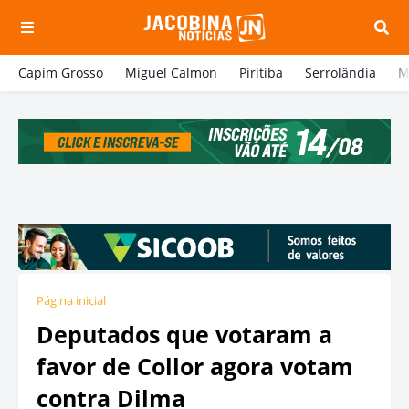
Capim Grosso
Miguel Calmon
Piritiba
Serrolândia
M
Página inicial
Deputados que votaram a
favor de Collor agora votam
contra Dilma