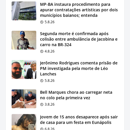
MP-BA instaura procedimento para
apurar contratações artísticas por dois
municípios baianos; entenda
5.8.26
Segunda morte é confirmada após
colisão entre ambulância de Jacobina e
carro na BR-324
4.8.26
Jerônimo Rodrigues comenta prisão de
PM investigada pela morte de Léo
Lanches
5.8.26
Bell Marques chora ao carregar neta
no colo pela primeira vez
3.8.26
Jovem de 15 anos desaparece após sair
de casa para um festa em Eunápolis
6.8.26