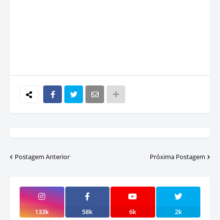
Postagem Anterior
Próxima Postagem
133k
58k
6k
2k