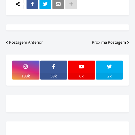
Postagem Anterior
Próxima Postagem
133k
58k
6k
2k