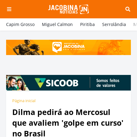
Capim Grosso
Miguel Calmon
Piritiba
Serrolândia
M
Página inicial
Dilma pedirá ao Mercosul
que avaliem 'golpe em curso'
no Brasil