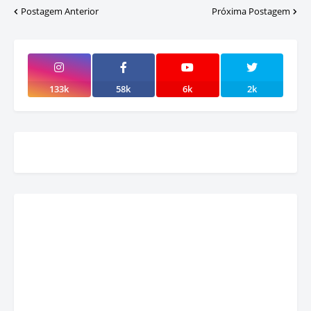
Postagem Anterior
Próxima Postagem
133k
58k
6k
2k