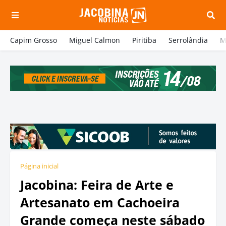
Capim Grosso
Miguel Calmon
Piritiba
Serrolândia
M
Página inicial
Jacobina: Feira de Arte e
Artesanato em Cachoeira
Grande começa neste sábado