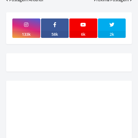
133k
58k
6k
2k