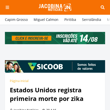
Capim Grosso
Miguel Calmon
Piritiba
Serrolândia
M
Página inicial
Estados Unidos registra
primeira morte por zika
Jacobina Notícias
29.4.16