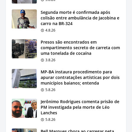
Segunda morte é confirmada após
colisão entre ambulância de Jacobina e
carro na BR-324
4.8.26
Presos são encontrados em
compartimento secreto de carreta com
uma tonelada de cocaína
3.8.26
MP-BA instaura procedimento para
apurar contratações artísticas por dois
municípios baianos; entenda
5.8.26
Jerônimo Rodrigues comenta prisão de
PM investigada pela morte de Léo
Lanches
5.8.26
Bell Marques chora ao carregar neta