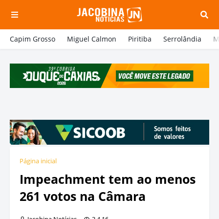
Capim Grosso
Miguel Calmon
Piritiba
Serrolândia
M
Página inicial
Impeachment tem ao menos
261 votos na Câmara
Jacobina Notícias
3.4.16