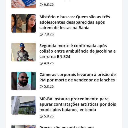
6.8.26
Mistério e buscas: Quem são as três
adolescentes desaparecidas após
saírem de festas na Bahia
7.8.26
Segunda morte é confirmada após
colisão entre ambulância de Jacobina e
carro na BR-324
4.8.26
Câmeras corporais levaram à prisão de
PM por morte de vendedor de lanches
5.8.26
MP-BA instaura procedimento para
apurar contratações artísticas por dois
municípios baianos; entenda
5.8.26
Presos são encontrados em