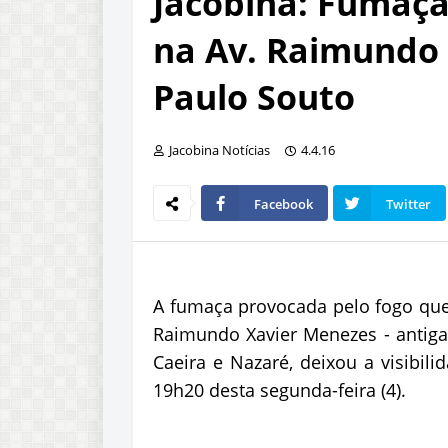
Jacobina: Fumaça 
na Av. Raimundo 
Paulo Souto
Jacobina Notícias
4.4.16
Facebook
Twitter
A fumaça provocada pelo fogo qu
Raimundo Xavier Menezes - antiga 
Caeira e Nazaré, deixou a visibil
19h20 desta segunda-feira (4).