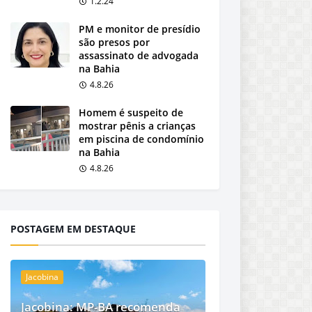
1.2.24
PM e monitor de presídio
são presos por
assassinato de advogada
na Bahia
4.8.26
Homem é suspeito de
mostrar pênis a crianças
em piscina de condomínio
na Bahia
4.8.26
POSTAGEM EM DESTAQUE
Jacobina
Jacobina: MP-BA recomenda