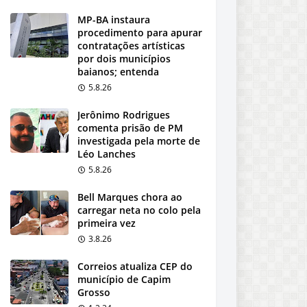
MP-BA instaura
procedimento para apurar
contratações artísticas
por dois municípios
baianos; entenda
5.8.26
Jerônimo Rodrigues
comenta prisão de PM
investigada pela morte de
Léo Lanches
5.8.26
Bell Marques chora ao
carregar neta no colo pela
primeira vez
3.8.26
Correios atualiza CEP do
município de Capim
Grosso