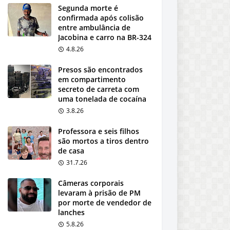
Segunda morte é
confirmada após colisão
entre ambulância de
Jacobina e carro na BR-324
4.8.26
Presos são encontrados
em compartimento
secreto de carreta com
uma tonelada de cocaína
3.8.26
Professora e seis filhos
são mortos a tiros dentro
de casa
31.7.26
Câmeras corporais
levaram à prisão de PM
por morte de vendedor de
lanches
5.8.26