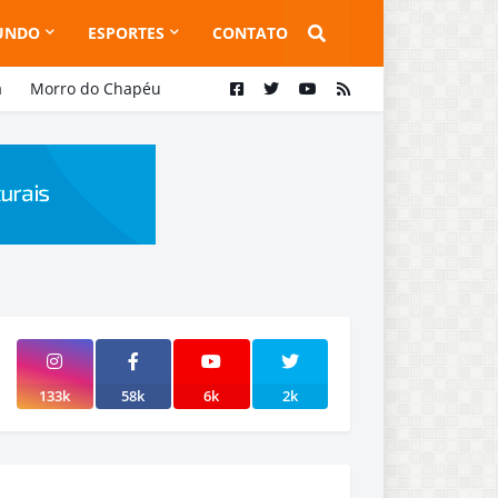
UNDO
ESPORTES
CONTATO
a
Morro do Chapéu
133k
58k
6k
2k