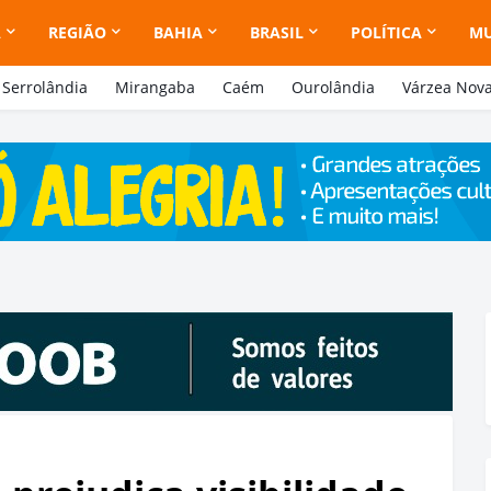
A
REGIÃO
BAHIA
BRASIL
POLÍTICA
M
Serrolândia
Mirangaba
Caém
Ourolândia
Várzea Nov