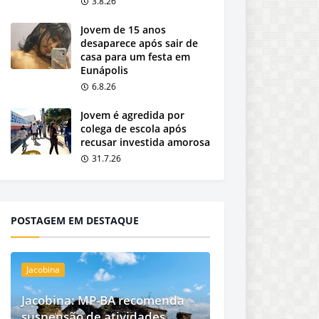
3.8.26
Jovem de 15 anos
desaparece após sair de
casa para um festa em
Eunápolis
6.8.26
Jovem é agredida por
colega de escola após
recusar investida amorosa
31.7.26
POSTAGEM EM DESTAQUE
Jacobina
Jacobina: MP-BA recomenda
suspensão de atividades