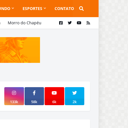
UNDO
ESPORTES
CONTATO
a
Morro do Chapéu
133k
58k
6k
2k