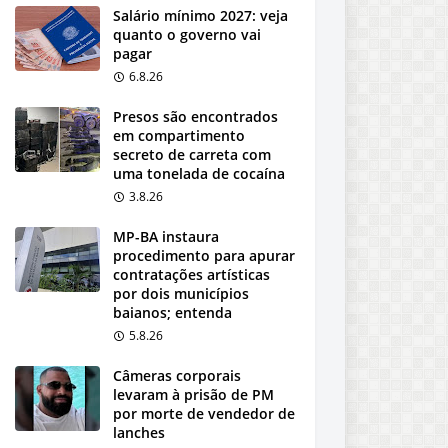
Salário mínimo 2027: veja
quanto o governo vai
pagar
6.8.26
Presos são encontrados
em compartimento
secreto de carreta com
uma tonelada de cocaína
3.8.26
MP-BA instaura
procedimento para apurar
contratações artísticas
por dois municípios
baianos; entenda
5.8.26
Câmeras corporais
levaram à prisão de PM
por morte de vendedor de
lanches