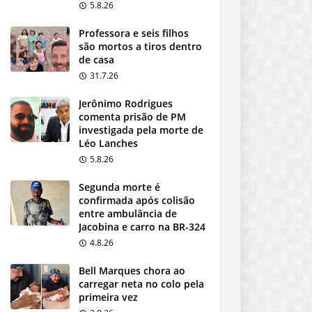
5.8.26
Professora e seis filhos
são mortos a tiros dentro
de casa
31.7.26
Jerônimo Rodrigues
comenta prisão de PM
investigada pela morte de
Léo Lanches
5.8.26
Segunda morte é
confirmada após colisão
entre ambulância de
Jacobina e carro na BR-324
4.8.26
Bell Marques chora ao
carregar neta no colo pela
primeira vez