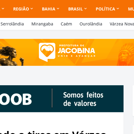
A
REGIÃO
BAHIA
BRASIL
POLÍTICA
M
Serrolândia
Mirangaba
Caém
Ourolândia
Várzea Nov