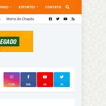
UNDO
ESPORTES
CONTATO
a
Morro do Chapéu
133k
58k
6k
2k