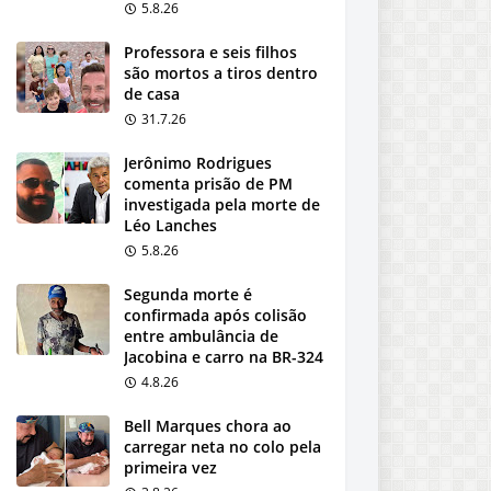
5.8.26
Professora e seis filhos
são mortos a tiros dentro
de casa
31.7.26
Jerônimo Rodrigues
comenta prisão de PM
investigada pela morte de
Léo Lanches
5.8.26
Segunda morte é
confirmada após colisão
entre ambulância de
Jacobina e carro na BR-324
4.8.26
Bell Marques chora ao
carregar neta no colo pela
primeira vez