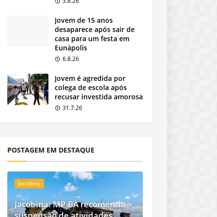
3.8.26
Jovem de 15 anos
desaparece após sair de
casa para um festa em
Eunápolis
6.8.26
Jovem é agredida por
colega de escola após
recusar investida amorosa
31.7.26
POSTAGEM EM DESTAQUE
Jacobina
Jacobina: MP-BA recomenda
suspensão de atividades