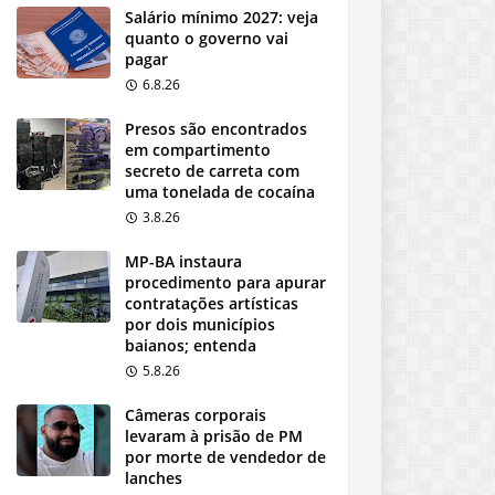
Salário mínimo 2027: veja
quanto o governo vai
pagar
6.8.26
Presos são encontrados
em compartimento
secreto de carreta com
uma tonelada de cocaína
3.8.26
MP-BA instaura
procedimento para apurar
contratações artísticas
por dois municípios
baianos; entenda
5.8.26
Câmeras corporais
levaram à prisão de PM
por morte de vendedor de
lanches