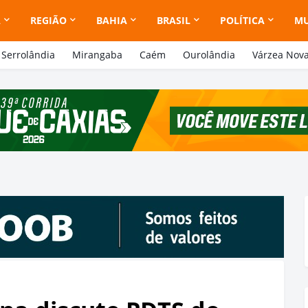
A
REGIÃO
BAHIA
BRASIL
POLÍTICA
M
Serrolândia
Mirangaba
Caém
Ourolândia
Várzea Nov