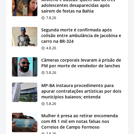
adolescentes desaparecidas após
saírem de festas na Bahia
7.8.26
Segunda morte é confirmada após
colisão entre ambulância de Jacobina e
carro na BR-324
4.8.26
Câmeras corporais levaram à prisão de
PM por morte de vendedor de lanches
5.8.26
MP-BA instaura procedimento para
apurar contratações artísticas por dois
municípios baianos; entenda
5.8.26
Mulher é presa ao retirar encomenda
com R$ 1 mil em notas falsas nos
Correios de Campo Formoso
7.8.26