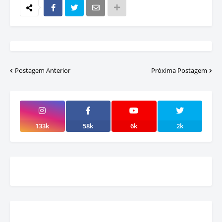
Postagem Anterior
Próxima Postagem
133k
58k
6k
2k