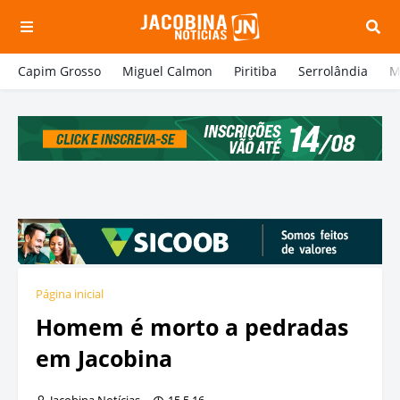
Capim Grosso
Miguel Calmon
Piritiba
Serrolândia
M
Página inicial
Homem é morto a pedradas
em Jacobina
Jacobina Notícias
15.5.16